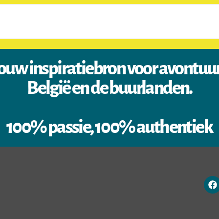
ouw inspiratiebron voor avontuu
België en de buurlanden.
100% passie, 100% authentiek