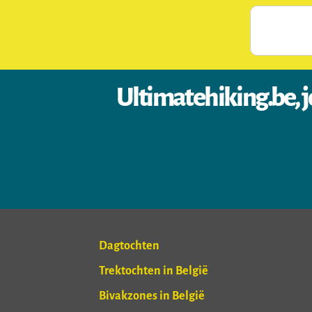
Ultimatehiking.be, j
Dagtochten
Trektochten in België
Bivakzones in België