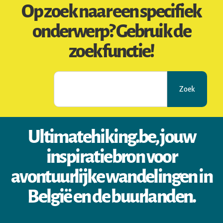
Op zoek naar een specifiek
onderwerp? Gebruik de
zoekfunctie!
Zoek
Ultimatehiking.be, jouw
inspiratiebron voor
avontuurlijke wandelingen in
België en de buurlanden.