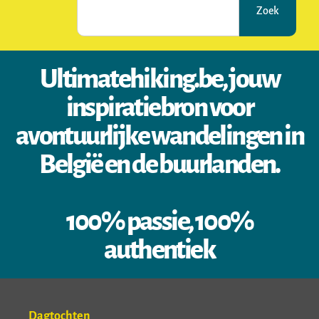
Zoek
Ultimatehiking.be, jouw
inspiratiebron voor
avontuurlijke wandelingen in
België en de buurlanden.
100% passie, 100%
authentiek
Dagtochten