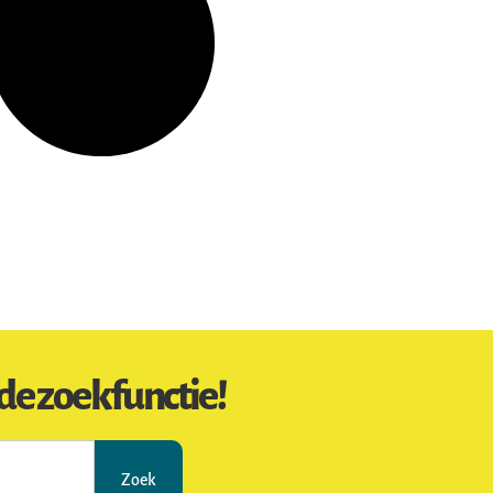
de zoekfunctie!
Zoek