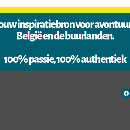
ouw inspiratiebron voor avontuu
België en de buurlanden.
100% passie, 100% authentiek