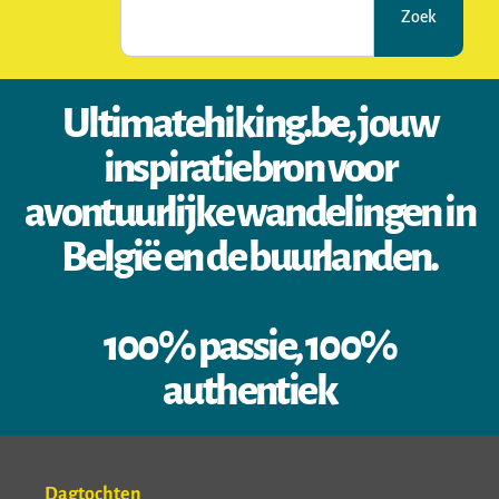
Zoek
Ultimatehiking.be, jouw
inspiratiebron voor
avontuurlijke wandelingen in
België en de buurlanden.
100% passie, 100%
authentiek
Dagtochten