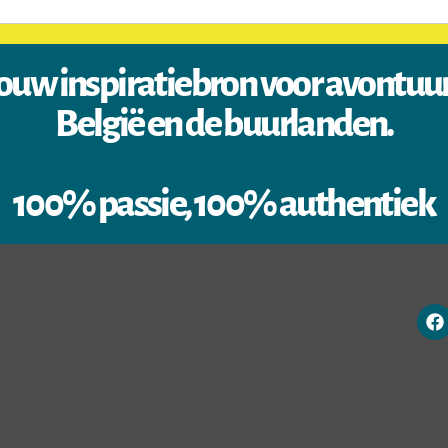
ouw inspiratiebron voor avontuu
België en de buurlanden.
100% passie, 100% authentiek