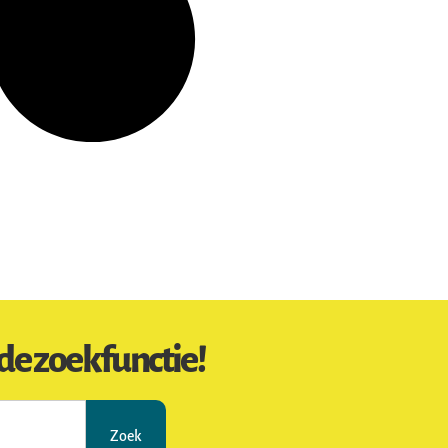
de zoekfunctie!
Zoek