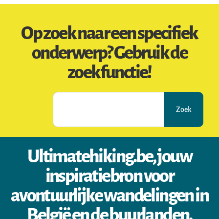
Op zoek naar een specifiek
onderwerp? Gebruik de
zoekfunctie!
Zoek
Ultimatehiking.be, jouw
inspiratiebron voor
avontuurlijke wandelingen in
België en de buurlanden.