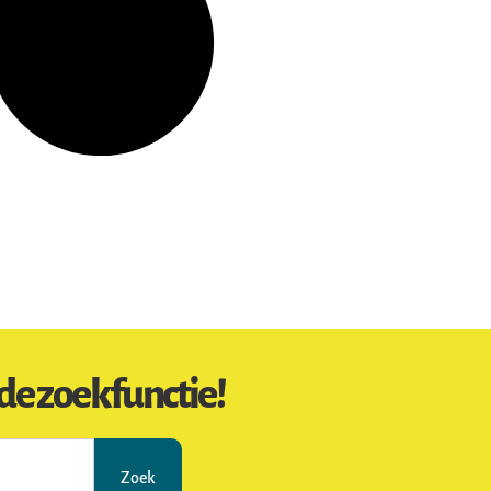
de zoekfunctie!
Zoek