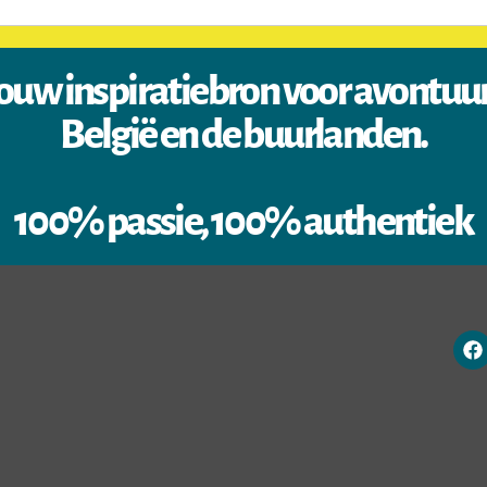
ouw inspiratiebron voor avontuu
België en de buurlanden.
100% passie, 100% authentiek