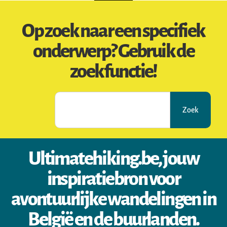
Op zoek naar een specifiek
onderwerp? Gebruik de
zoekfunctie!
Zoek
Ultimatehiking.be, jouw
inspiratiebron voor
avontuurlijke wandelingen in
België en de buurlanden.