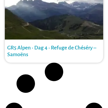
GR5 Alpen • Dag 4 • Refuge de Chéséry –
Samoëns