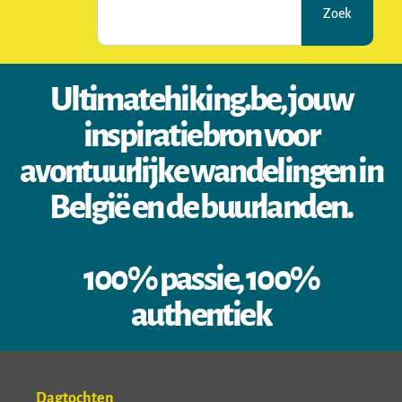
Zoek
Ultimatehiking.be, jouw
inspiratiebron voor
avontuurlijke wandelingen in
België en de buurlanden.
100% passie, 100%
authentiek
Dagtochten