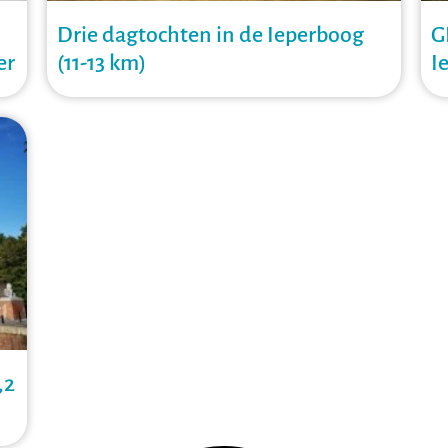
Drie dagtochten in de Ieperboog
G
er
(11-13 km)
I
,2