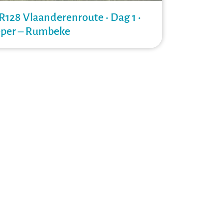
R128 Vlaanderenroute • Dag 1 •
eper – Rumbeke