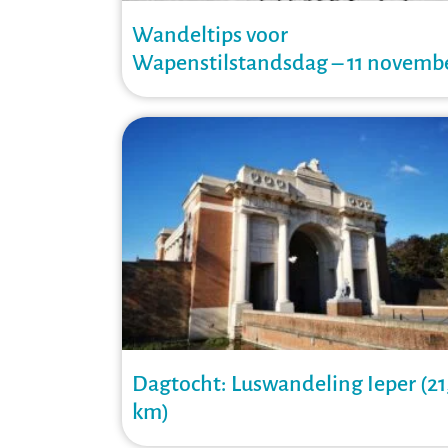
Wandeltips voor
Wapenstilstandsdag – 11 novemb
Dagtocht: Luswandeling Ieper (21
km)