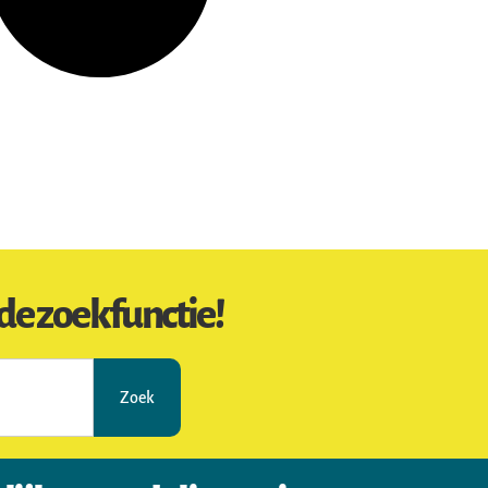
de zoekfunctie!
Zoek