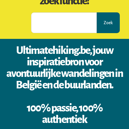
zoekfunctie!
Zoek
Ultimatehiking.be, jouw
inspiratiebron voor
avontuurlijke wandelingen in
België en de buurlanden.
100% passie, 100%
authentiek