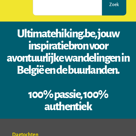
Zoek
Ultimatehiking.be, jouw
inspiratiebron voor
avontuurlijke wandelingen in
België en de buurlanden.
100% passie, 100%
authentiek
Dagtochten