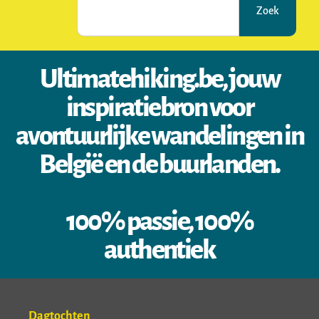
Zoek
Ultimatehiking.be, jouw
inspiratiebron voor
avontuurlijke wandelingen in
België en de buurlanden.
100% passie, 100%
authentiek
Dagtochten