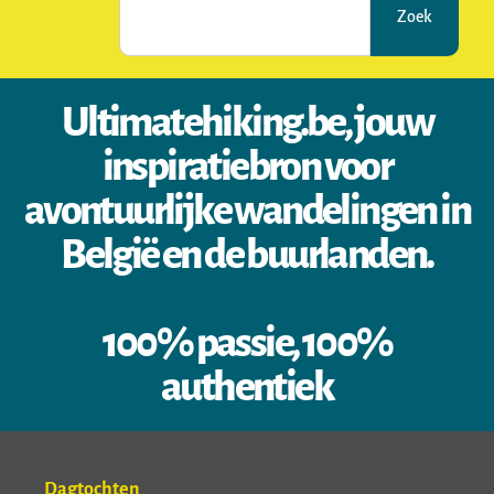
Zoek
Ultimatehiking.be, jouw
inspiratiebron voor
avontuurlijke wandelingen in
België en de buurlanden.
100% passie, 100%
authentiek
Dagtochten