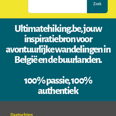
Zoek
Ultimatehiking.be, jouw
inspiratiebron voor
avontuurlijke wandelingen in
België en de buurlanden.
100% passie, 100%
authentiek
Dagtochten