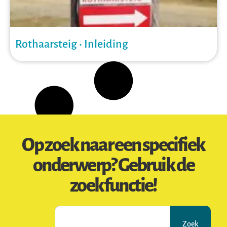
Rothaarsteig • Inleiding
Op zoek naar een specifiek
onderwerp? Gebruik de
zoekfunctie!
Zoek