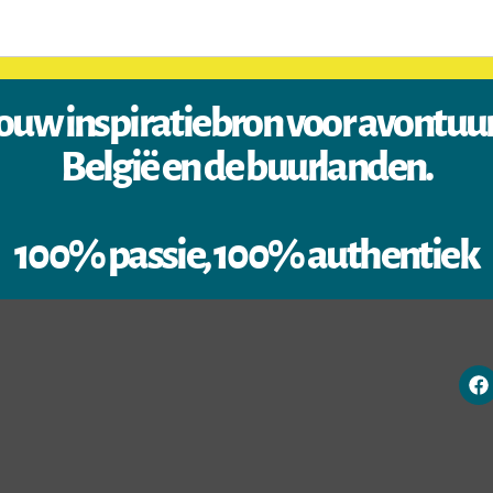
ouw inspiratiebron voor avontuu
België en de buurlanden.
100% passie, 100% authentiek