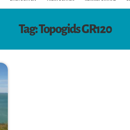
Tag: Topogids GR120