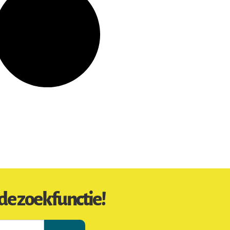
de zoekfunctie!