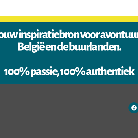
ouw inspiratiebron voor avontuu
België en de buurlanden.
100% passie, 100% authentiek