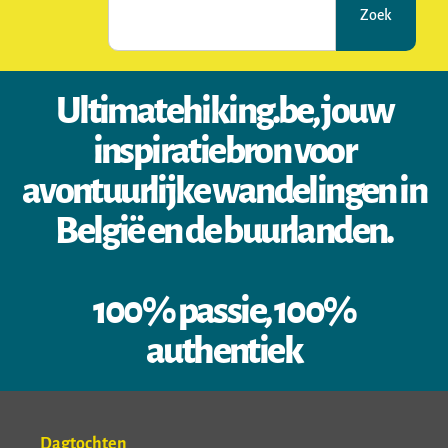
Zoek
Ultimatehiking.be, jouw
inspiratiebron voor
avontuurlijke wandelingen in
België en de buurlanden.
100% passie, 100%
authentiek
Dagtochten