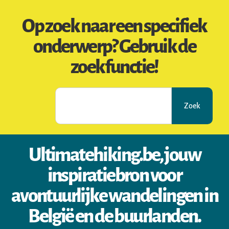
Op zoek naar een specifiek
onderwerp? Gebruik de
zoekfunctie!
Zoek
Ultimatehiking.be, jouw
inspiratiebron voor
avontuurlijke wandelingen in
België en de buurlanden.