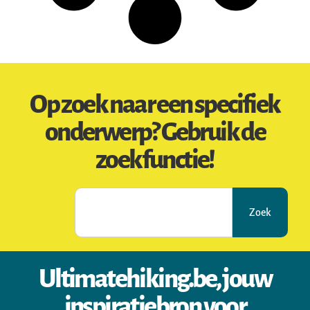
Op zoek naar een specifiek
onderwerp? Gebruik de
zoekfunctie!
Zoek
Ultimatehiking.be, jouw
inspiratiebron voor