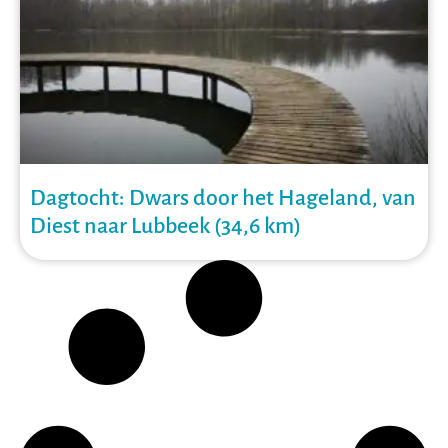
Dagtocht: Dwars door het Hageland, van
Diest naar Lubbeek (34,6 km)