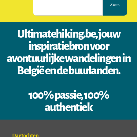
Zoek
Ultimatehiking.be, jouw
inspiratiebron voor
avontuurlijke wandelingen in
België en de buurlanden.
100% passie, 100%
authentiek
Dagtochten