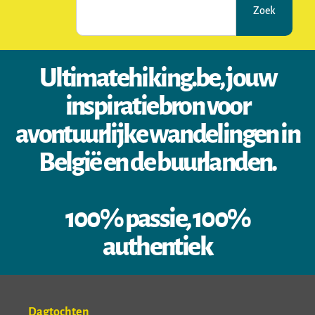
Zoek
Ultimatehiking.be, jouw
inspiratiebron voor
avontuurlijke wandelingen in
België en de buurlanden.
100% passie, 100%
authentiek
Dagtochten