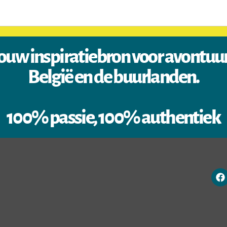
ouw inspiratiebron voor avontuu
België en de buurlanden.
100% passie, 100% authentiek