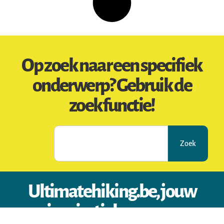
Op zoek naar een specifiek
onderwerp? Gebruik de
zoekfunctie!
Zoek
Ultimatehiking.be, jouw
inspiratiebron voor