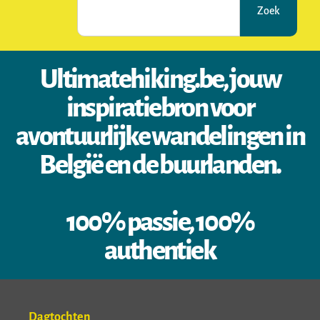
Zoek
Ultimatehiking.be, jouw
inspiratiebron voor
avontuurlijke wandelingen in
België en de buurlanden.
100% passie, 100%
authentiek
Dagtochten