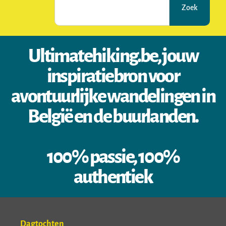
Zoek
Ultimatehiking.be, jouw
inspiratiebron voor
avontuurlijke wandelingen in
België en de buurlanden.
100% passie, 100%
authentiek
Dagtochten