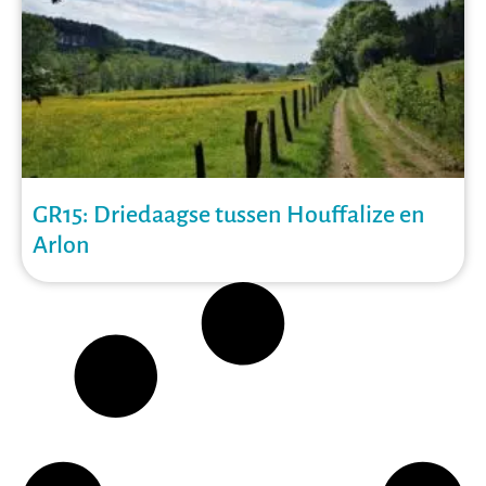
GR15: Driedaagse tussen Houffalize en
Arlon