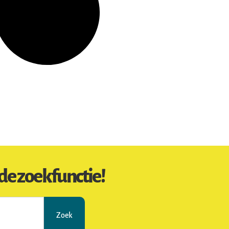
de zoekfunctie!
Zoek