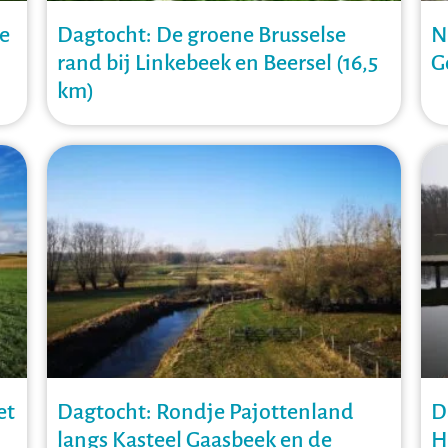
te
Dagtocht: De groene Brusselse
N
rand bij Linkebeek en Beersel (16,5
G
km)
et
Dagtocht: Rondje Pajottenland
D
langs Kasteel Gaasbeek en de
H