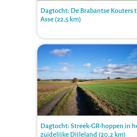
Dagtocht: De Brabantse Kouters 
Asse (22,5 km)
Dagtocht: Streek-GR-hoppen in h
zuidelijke Dijleland (20,2 km)