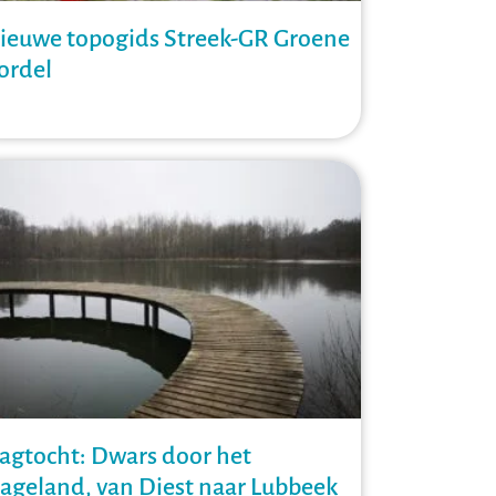
ieuwe topogids Streek-GR Groene
ordel
agtocht: Dwars door het
ageland, van Diest naar Lubbeek