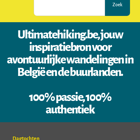
Zoek
Ultimatehiking.be, jouw
inspiratiebron voor
avontuurlijke wandelingen in
België en de buurlanden.
100% passie, 100%
authentiek
Dagtochten