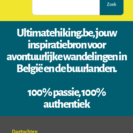
Zoek
Ultimatehiking.be, jouw
inspiratiebron voor
avontuurlijke wandelingen in
België en de buurlanden.
100% passie, 100%
authentiek
Dagtochten