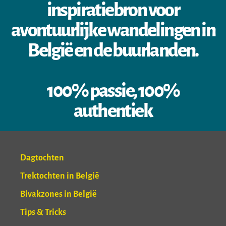
inspiratiebron voor
avontuurlijke wandelingen in
België en de buurlanden.
100% passie, 100%
authentiek
Dagtochten
Trektochten in België
Bivakzones in België
Tips & Tricks