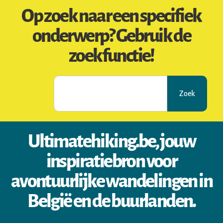
Op zoek naar een specifiek
onderwerp? Gebruik de
zoekfunctie!
Zoek
Ultimatehiking.be, jouw
inspiratiebron voor
avontuurlijke wandelingen in
België en de buurlanden.