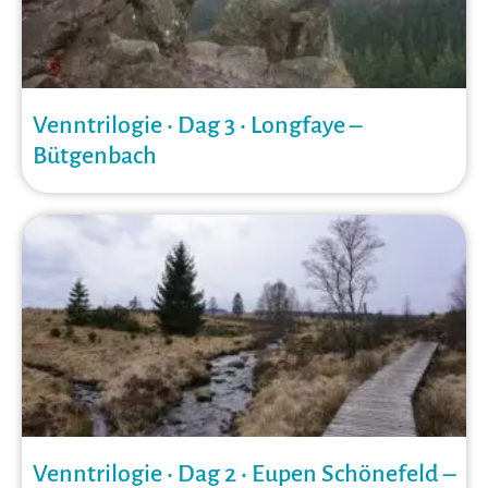
Venntrilogie • Dag 3 • Longfaye –
Bütgenbach
Venntrilogie • Dag 2 • Eupen Schönefeld –