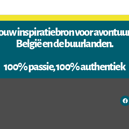
ouw inspiratiebron voor avontuu
België en de buurlanden.
100% passie, 100% authentiek