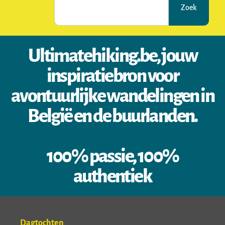
Zoek
Ultimatehiking.be, jouw
inspiratiebron voor
avontuurlijke wandelingen in
België en de buurlanden.
100% passie, 100%
authentiek
Dagtochten