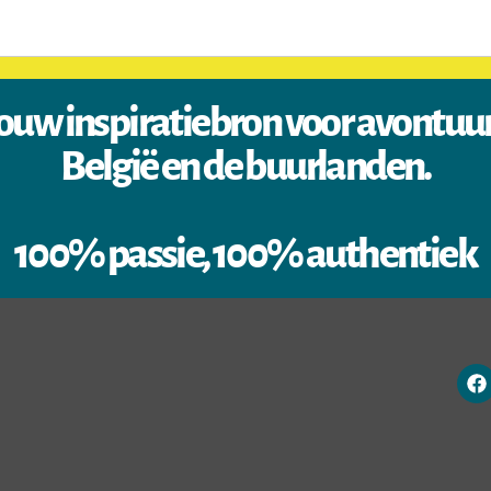
ouw inspiratiebron voor avontuu
België en de buurlanden.
100% passie, 100% authentiek