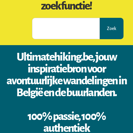
zoekfunctie!
Zoek
Ultimatehiking.be, jouw
inspiratiebron voor
avontuurlijke wandelingen in
België en de buurlanden.
100% passie, 100%
authentiek