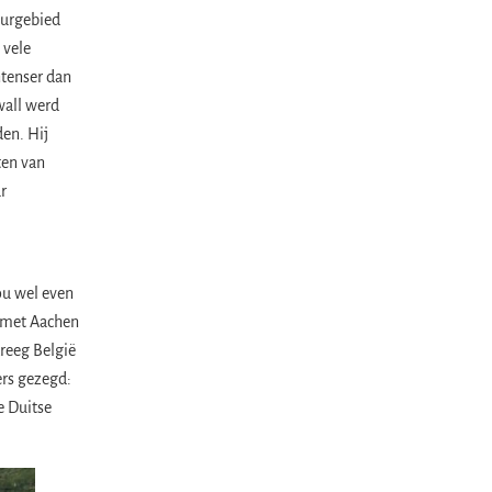
uurgebied
 vele
ntenser dan
wall werd
den. Hij
ten van
r
ou wel even
g met Aachen
reeg België
ers gezegd:
e Duitse