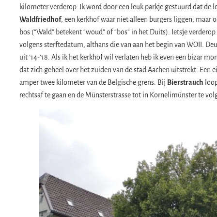
kilometer verderop. Ik word door een leuk parkje gestuurd dat de l
Waldfriedhof
, een kerkhof waar niet alleen burgers liggen, maar o
bos (“Wald” betekent “woud” of “bos” in het Duits). Ietsje verdero
volgens sterftedatum, althans die van aan het begin van WOII. Deu
uit ’14-’18. Als ik het kerkhof wil verlaten heb ik even een bizar
dat zich geheel over het zuiden van de stad Aachen uitstrekt. Een
amper twee kilometer van de Belgische grens. Bij
Bierstrauch
loop
rechtsaf te gaan en de Münsterstrasse tot in Kornelimünster te vol