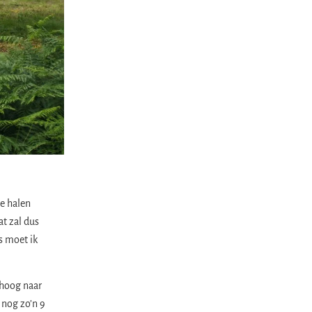
e halen
at zal dus
s moet ik
mhoog naar
 nog zo’n 9