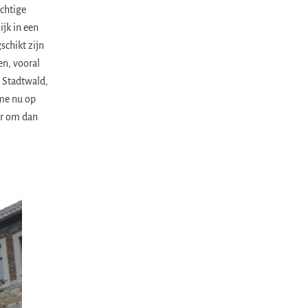
achtige
ijk in een
schikt zijn
en, vooral
e Stadtwald,
 me nu op
der om dan