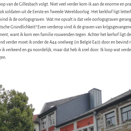
oop van de Gillesbach volgt. Niet veel verder kom ik aan de enorme en pr
ok soldaten uit de Eerste en Tweede Wereldoorlog. Het kerkhof ligt letterl
p vind ik de oorlogsgraven. Wat me opvalt is dat vele oorlogsgraven gerang
tsche Gründlichkeit? Even verderop vind ik de graven van krijgsgevangen
 moment, want ik kom een familie rouwenden tegen. Achter het kerhof ligt d
 eind verder moet ik onder de A44-snelweg (in België E40) door en bevind
 ik verkeerd en ga noordelijk, maar dat heb ik snel door. Ik loop wat ver
gen.