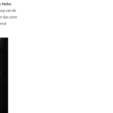
je
Hahn
oop van de
er dan 2000
ermd