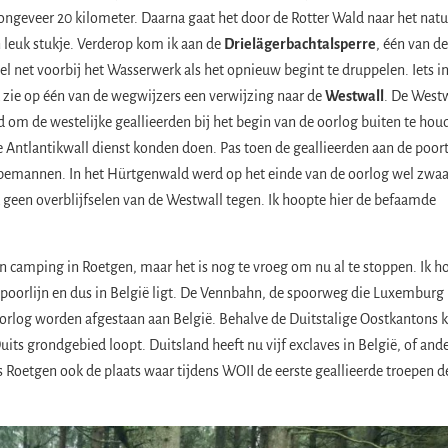
 ongeveer 20 kilometer. Daarna gaat het door de Rotter Wald naar het nat
 leuk stukje. Verderop kom ik aan de
Drielägerbachtalsperre
, één van de
l net voorbij het Wasserwerk als het opnieuw begint te druppelen. Iets i
 zie op één van de wegwijzers een verwijzing naar de
Westwall
. De West
 om de westelijke geallieerden bij het begin van de oorlog buiten te hou
Antlantikwall dienst konden doen. Pas toen de geallieerden aan de poor
 bemannen. In het Hürtgenwald werd op het einde van de oorlog wel zwaa
een overblijfselen van de Westwall tegen. Ik hoopte hier de befaamde
en camping in Roetgen, maar het is nog te vroeg om nu al te stoppen. Ik h
 spoorlijn en dus in België ligt. De Vennbahn, de spoorweg die Luxembur
oorlog worden afgestaan aan België. Behalve de Duitstalige Oostkantons k
Duits grondgebied loopt. Duitsland heeft nu vijf exclaves in België, of and
Roetgen ook de plaats waar tijdens WOII de eerste geallieerde troepen d