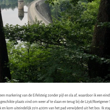
 een markering van de Eifelsteig zonder pijl en sla af, waardoor ik een eind
geschikte plaats vind om weer af te slaan en terug bij de L238/Roetgener 
k en kom uiteindelijk zo’n 400m van het pad verwijderd uit het bos. Ik sta