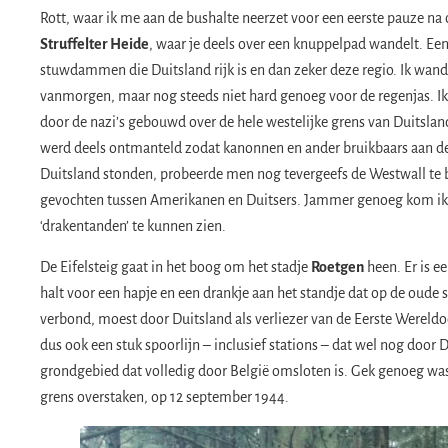
Rott, waar ik me aan de bushalte neerzet voor een eerste pauze na
Struffelter Heide
, waar je deels over een knuppelpad wandelt. Een
stuwdammen die Duitsland rijk is en dan zeker deze regio. Ik wande
vanmorgen, maar nog steeds niet hard genoeg voor de regenjas. Ik
door de nazi’s gebouwd over de hele westelijke grens van Duitsland
werd deels ontmanteld zodat kanonnen en ander bruikbaars aan de 
Duitsland stonden, probeerde men nog tevergeefs de Westwall te
gevochten tussen Amerikanen en Duitsers. Jammer genoeg kom ik g
‘drakentanden’ te kunnen zien.
​De Eifelsteig gaat in het boog om het stadje
Roetgen
heen. Er is e
halt voor een hapje en een drankje aan het standje dat op de oude
verbond, moest door Duitsland als verliezer van de Eerste Wereld
dus ook een stuk spoorlijn – inclusief stations – dat wel nog door 
grondgebied dat volledig door België omsloten is. Gek genoeg was 
grens overstaken, op 12 september 1944.