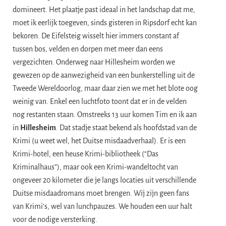
domineert. Het plaatje past ideaal in het landschap dat me,
moet ik eerlijk toegeven, sinds gisteren in Ripsdorf echt kan
bekoren. De Eifelsteig wisselt hier immers constant af
tussen bos, velden en dorpen met meer dan eens
vergezichten. Onderweg naar Hillesheim worden we
gewezen op de aanwezigheid van een bunkerstelling uit de
Tweede Wereldoorlog, maar daar zien we met het blote oog
weinig van. Enkel een luchtfoto toont dat er in de velden
nog restanten staan. Omstreeks 13 uur komen Tim en ik aan
in
Hillesheim
. Dat stadje staat bekend als hoofdstad van de
Krimi (u weet wel, het Duitse misdaadverhaal). Er is een
Krimi-hotel, een heuse Krimi-bibliotheek (“Das
Kriminalhaus”), maar ook een Krimi-wandeltocht van
ongeveer 20 kilometer die je langs locaties uit verschillende
Duitse misdaadromans moet brengen. Wij zijn geen fans
van Krimi’s, wel van lunchpauzes. We houden een uur halt
voor de nodige versterking.