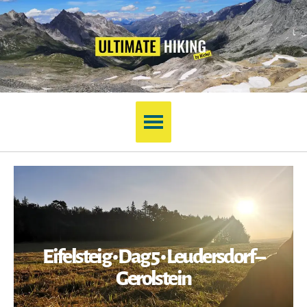
Eifelsteig • Dag 5 • Leudersdorf –
Gerolstein