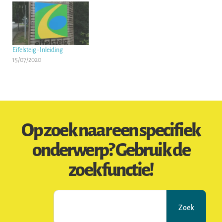
Eifelsteig • Inleiding
15/07/2020
Op zoek naar een specifiek
onderwerp? Gebruik de
zoekfunctie!
Zoek