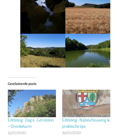
Gerelateerde posts
Eifelsteig • Dag 6 • Gerolstein
Eifelsteig • Nabeschouwing &
– Dronketurm
praktische tips
22/07/2020
29/07/2020