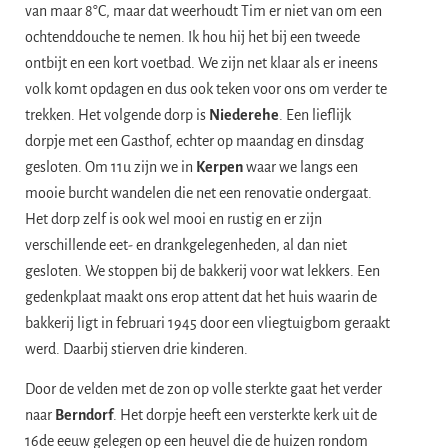
van maar 8°C, maar dat weerhoudt Tim er niet van om een
ochtenddouche te nemen. Ik hou hij het bij een tweede
ontbijt en een kort voetbad. We zijn net klaar als er ineens
volk komt opdagen en dus ook teken voor ons om verder te
trekken. Het volgende dorp is
Niederehe
. Een lieflijk
dorpje met een Gasthof, echter op maandag en dinsdag
gesloten. Om 11u zijn we in
Kerpen
waar we langs een
mooie burcht wandelen die net een renovatie ondergaat.
Het dorp zelf is ook wel mooi en rustig en er zijn
verschillende eet- en drankgelegenheden, al dan niet
gesloten. We stoppen bij de bakkerij voor wat lekkers. Een
gedenkplaat maakt ons erop attent dat het huis waarin de
bakkerij ligt in februari 1945 door een vliegtuigbom geraakt
werd. Daarbij stierven drie kinderen.
Door de velden met de zon op volle sterkte gaat het verder
naar
Berndorf
. Het dorpje heeft een versterkte kerk uit de
16de eeuw gelegen op een heuvel die de huizen rondom