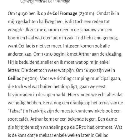
Op weg naar de Col Fromage
​Om 14u30 ben ik op de
Col Fromage
(2301m). Omdat ik in
mijn gedachten halfweg ben, is dit toch een reden tot
vreugde. Ik zet me daarom neer in de schaduw van een
boom en haal wat eten uit m’n zak. Tijd heb ik nu genoeg,
want Ceillac is niet ver meer. Intussen komen ook alle
anderen aan. Om 15u10 begin ik met Arthur aan de afdaling.
Hij is beduidend sneller en ik moet wat op mijn enkel
letten. Die doet toch weer wat pijn. Om 16u30 zijn we in
Ceillac
(1630m). Voor we richting camping municipal gaan,
die toch wel wat buiten het dorp ligt, gaan we eerst
bevoorraden in de supermarkt. Hier vinden we echt alles dat
we nodig hebben. Eerst nog een drankje op het terras van de
“Tabac” (in Frankrijk zijn de meeste krantenwinkels ook een
soort café). Arthur komt er een bekende tegen. Een dame
die hij tijdens zijn wandeling op de GR70 had ontmoet. Wat
is de kans dat je mekaar enkele weken later in Ceillac