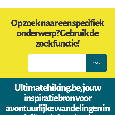
Op zoek naar een specifiek
onderwerp? Gebruik de
zoekfunctie!
Zoek
Ultimatehiking.be, jouw
inspiratiebron voor
avontuurlijke wandelingen in