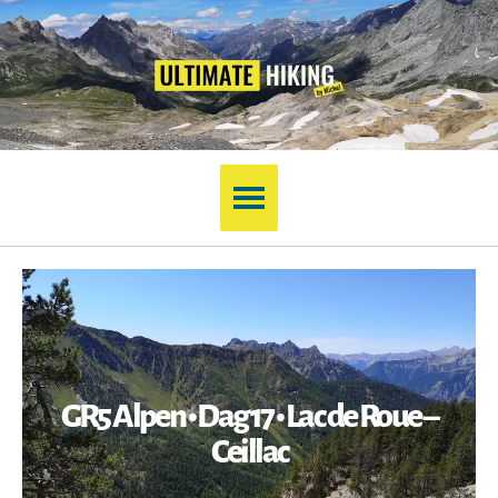
GR5 Alpen • Dag 17 • Lac de Roue –
Ceillac