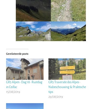
Gerelateerde posts
GR5 Alpen • Dag 18 • Rustdag
GR5 Traversée des Alpes •
in Ceillac
Nabeschouwing & Praktische
15/08/2019
tips
29/08/2019