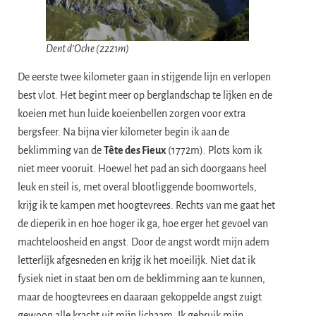
Dent d’Oche (2221m)
​De eerste twee kilometer gaan in stijgende lijn en verlopen
best vlot. Het begint meer op berglandschap te lijken en de
koeien met hun luide koeienbellen zorgen voor extra
bergsfeer. Na bijna vier kilometer begin ik aan de
beklimming van de
Tête des Fieux
(1772m). Plots kom ik
niet meer vooruit. Hoewel het pad an sich doorgaans heel
leuk en steil is, met overal blootliggende boomwortels,
krijg ik te kampen met hoogtevrees. Rechts van me gaat het
de dieperik in en hoe hoger ik ga, hoe erger het gevoel van
machteloosheid en angst. Door de angst wordt mijn adem
letterlijk afgesneden en krijg ik het moeilijk. Niet dat ik
fysiek niet in staat ben om de beklimming aan te kunnen,
maar de hoogtevrees en daaraan gekoppelde angst zuigt
gewoon alle kracht uit mijn lichaam. Ik gebruik mijn