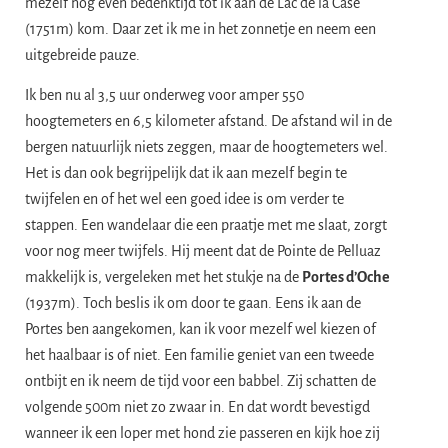
mezelf nog even bedenktijd tot ik aan de Lac de la Case
(1751m) kom. Daar zet ik me in het zonnetje en neem een
uitgebreide pauze.
​Ik ben nu al 3,5 uur onderweg voor amper 550
hoogtemeters en 6,5 kilometer afstand. De afstand wil in de
bergen natuurlijk niets zeggen, maar de hoogtemeters wel.
Het is dan ook begrijpelijk dat ik aan mezelf begin te
twijfelen en of het wel een goed idee is om verder te
stappen. Een wandelaar die een praatje met me slaat, zorgt
voor nog meer twijfels. Hij meent dat de Pointe de Pelluaz
makkelijk is, vergeleken met het stukje na de
Portes d’Oche
(1937m). Toch beslis ik om door te gaan. Eens ik aan de
Portes ben aangekomen, kan ik voor mezelf wel kiezen of
het haalbaar is of niet. Een familie geniet van een tweede
ontbijt en ik neem de tijd voor een babbel. Zij schatten de
volgende 500m niet zo zwaar in. En dat wordt bevestigd
wanneer ik een loper met hond zie passeren en kijk hoe zij