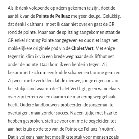
Als ik denk voldoende op adem gekomen te zijn, doet de
aanblik van de
Pointe de Pelluaz
me geen deugd. Gelukkig,
dat denk ik althans, moet ik daar niet over en gaat de GR
rond de pointe. Maar aan de splitsing aangekomen staat de
GR enkel richting Pointe aangegeven en dus niet langs het
makkelijkere originele pad via de
Chalet Vert
. Met enige
tegenzin klim ik via een brede weg naar de skilifthut net
onder de pointe. Daar kom ik een herderin tegen. Zij
bekommert zich om een kudde schapen en tamme gemzen.
Zij weet me te vertellen dat de nieuwe, jonge eigenaar van
het stukje land waarop de Chalet Vert ligt, geen wandelaars
over zijn terrein wil en daarom de markering weggehaald
heeft. Oudere landbouwers probeerden de jongeman te
overtuigen, maar zonder succes. Na een tijdje met haar te
hebben gesproken, stelt ze voor om me te begeleiden tot
aan het kruis op de top van de Pointe de Pelluaz (1908m).
Dat is volgens haar het moeilijkste stuk voor mensen zoals