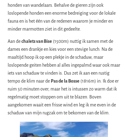
honden van wandelaars. Behalve de gieren zijn ook
loslopende honden een enorme bedreiging voor de lokale
fauna en is het één van de redenen waarom je minder en
minder marmotten ziet in dit gedeelte.
Aan de
chalets van Bise
(1500m) nuttig ik samen met de
dames een drankje en kies voor een stevige lunch. Na de
maaltijd hoop ik op een plekje in de schaduw, maar
loslopende geiten hebben al alles ingepalmd waar ook maar
iets van schaduw te vinden is. Dus zet ik aan een rustig
tempo de klim naar de
Pas de la Bosse
(1816m) in. Ik doe er
ruim 50 minuten over, maar het is intussen zo warm dat ik
regelmatig moet stoppen om uit te blazen. Boven
aangekomen waait een frisse wind en leg ik me even in de
schaduw van mijn rugzak om te bekomen van de klim.