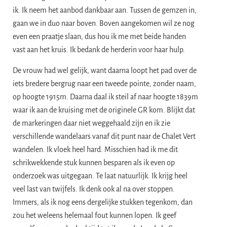
ik. Ik neem het aanbod dankbaar aan. Tussen de gemzen in,
gaan we in duo naar boven. Boven aangekomen wil ze nog
even een praatje slaan, dus hou ik me met beide handen
vast aan het kruis. Ik bedank de herderin voor haar hulp.
​De vrouw had wel gelijk, want daarna loopt het pad over de
iets bredere bergrug naar een tweede pointe, zonder naam,
op hoogte 1915m. Daarna daal ik steil af naar hoogte 1839m
waar ik aan de kruising met de originele GR kom. Blijkt dat
de markeringen daar niet weggehaald zijn en ik zie
verschillende wandelaars vanaf dit punt naar de Chalet Vert
wandelen. Ik vloek heel hard. Misschien had ik me dit
schrikwekkende stuk kunnen besparen als ik even op
onderzoek was uitgegaan. Te laat natuurlijk. Ik krijg heel
veel last van twijfels. Ik denk ook al na over stoppen.
Immers, als ik nog eens dergelijke stukken tegenkom, dan
zou het weleens helemaal fout kunnen lopen. Ik geef