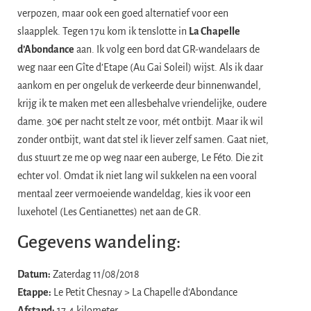
verpozen, maar ook een goed alternatief voor een
slaapplek. Tegen 17u kom ik tenslotte in
La Chapelle
d’Abondance
aan. Ik volg een bord dat GR-wandelaars de
weg naar een Gîte d’Etape (Au Gai Soleil) wijst. Als ik daar
aankom en per ongeluk de verkeerde deur binnenwandel,
krijg ik te maken met een allesbehalve vriendelijke, oudere
dame. 30€ per nacht stelt ze voor, mét ontbijt. Maar ik wil
zonder ontbijt, want dat stel ik liever zelf samen. Gaat niet,
dus stuurt ze me op weg naar een auberge, Le Féto. Die zit
echter vol. Omdat ik niet lang wil sukkelen na een vooral
mentaal zeer vermoeiende wandeldag, kies ik voor een
luxehotel (Les Gentianettes) net aan de GR.
Gegevens wandeling:
Datum:
Zaterdag 11/08/2018
Etappe:
Le Petit Chesnay > La Chapelle d’Abondance
Afstand:
17,4 kilometer