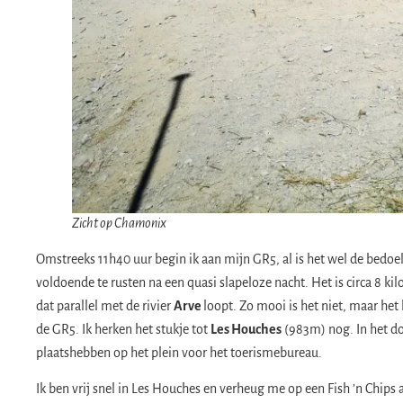
Zicht op Chamonix
Omstreeks 11h40 uur begin ik aan mijn GR5, al is het wel de bedo
voldoende te rusten na een quasi slapeloze nacht. Het is circa 8 k
dat parallel met de rivier
Arve
loopt. Zo mooi is het niet, maar he
de GR5. Ik herken het stukje tot
Les Houches
(983m) nog. In het do
plaatshebben op het plein voor het toerismebureau.
​Ik ben vrij snel in Les Houches en verheug me op een Fish ’n Chips a