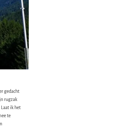
er gedacht
jn rugzak
Laat ik het
mee te
en