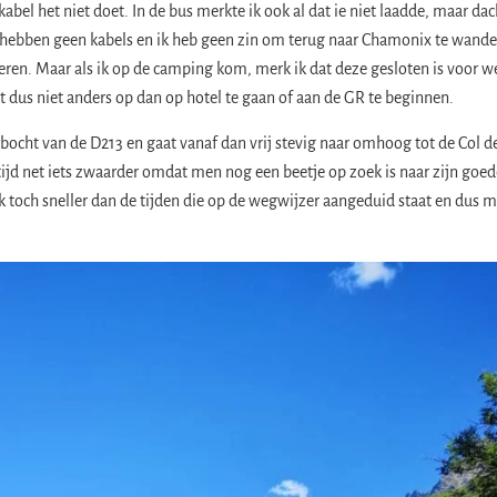
kabel het niet doet. In de bus merkte ik ook al dat ie niet laadde, maar dac
es hebben geen kabels en ik heb geen zin om terug naar Chamonix te wande
en. Maar als ik op de camping kom, merk ik dat deze gesloten is voor w
it dus niet anders op dan op hotel te gaan of aan de GR te beginnen. ​
 bocht van de D213 en gaat vanaf dan vrij stevig naar omhoog tot de Col d
tijd net iets zwaarder omdat men nog een beetje op zoek is naar zijn goed
k toch sneller dan de tijden die op de wegwijzer aangeduid staat en dus 