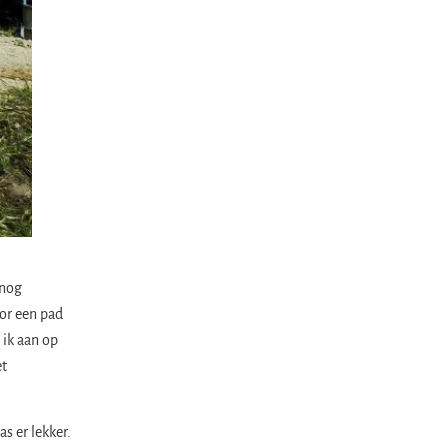
 nog
or een pad
 ik aan op
et
as er lekker.