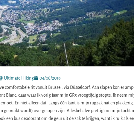
@ Ultimate Hiking
04/08/2019
e comfortabele rit vanuit Brussel, via Düsseldorf. Aan slapen kon er amp
nt Blanc, daar waar ik vorig jaar mijn GR5 vroegtijdig stopte. Ik neem mi
oet. En niet alleen dat. Langs één kant is mijn rugzak nat en plakkerig. 
erin gebruikt wordt) overgelopen zijn. Allesbehalve prettig om mijn tocht 
k een bus deodorant om de geur uit de zak te krijgen, want ik ruik als e