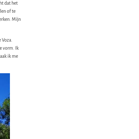
ht dat het
len of te
erken. Mijn
e Voza.
e vorm. Ik
maak ik me