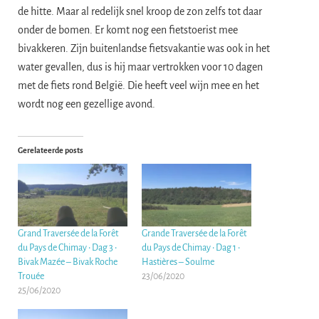
de hitte. Maar al redelijk snel kroop de zon zelfs tot daar
onder de bomen. Er komt nog een fietstoerist mee
bivakkeren. Zijn buitenlandse fietsvakantie was ook in het
water gevallen, dus is hij maar vertrokken voor 10 dagen
met de fiets rond België. Die heeft veel wijn mee en het
wordt nog een gezellige avond.
Gerelateerde posts
Grand Traversée de la Forêt
Grande Traversée de la Forêt
du Pays de Chimay • Dag 3 •
du Pays de Chimay • Dag 1 •
Bivak Mazée – Bivak Roche
Hastières – Soulme
Trouée
23/06/2020
25/06/2020