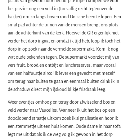
plaats van gewoon door het dorp te lopen kruipen we voor
het plezier nog een veld in (toevallig recht tegenover de
bakker) om zo langs boven rond Doische heen te lopen. Een
smal pad achter de tuinen van de mensen brengt ons plots
aan de achterkant van de kerk. Hoewel de GR eigenlijk niet
verder het dorp ingaat en omdat ik tijd heb, loop ik toch het
dorp in op zoek naar de vermelde supermarkt. Kom ik nog
wat oude bekenden tegen. De supermarkt voorziet mij van
vers fruit, brood en ontbijt en lunchreserves, maar vooral
van een halfuurtje airco! Ik lever een gevecht met mezelf
om terug naar buiten te gaan en eenmaal buiten drink ik in
de schaduw direct mijn ijskoud blikje frisdrank leeg.
Weer eventjes omhoog en terug door afwisselend bos en
veld verder naar Vaucelles. Wanneer ik uit het bos op een
doodlopend straatje uitkom zoek ik signalisatie en hoor ik
een stemmetje uit een huis komen. Oude dame in haar sofa
legt me uit dat als ik de weg volg ik gewoon in het dorp