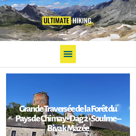
Grande Traversée de la Forêt du
Pays de Chimay • Dag 2 • Soulme –
Bivak Mazée