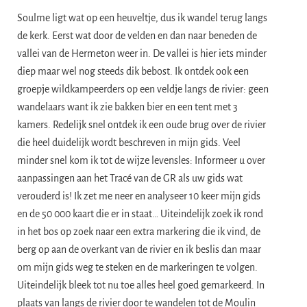
Soulme ligt wat op een heuveltje, dus ik wandel terug langs
de kerk. Eerst wat door de velden en dan naar beneden de
vallei van de Hermeton weer in. De vallei is hier iets minder
diep maar wel nog steeds dik bebost. Ik ontdek ook een
groepje wildkampeerders op een veldje langs de rivier: geen
wandelaars want ik zie bakken bier en een tent met 3
kamers. Redelijk snel ontdek ik een oude brug over de rivier
die heel duidelijk wordt beschreven in mijn gids. Veel
minder snel kom ik tot de wijze levensles: Informeer u over
aanpassingen aan het Tracé van de GR als uw gids wat
verouderd is! Ik zet me neer en analyseer 10 keer mijn gids
en de 50 000 kaart die er in staat… Uiteindelijk zoek ik rond
in het bos op zoek naar een extra markering die ik vind, de
berg op aan de overkant van de rivier en ik beslis dan maar
om mijn gids weg te steken en de markeringen te volgen.
Uiteindelijk bleek tot nu toe alles heel goed gemarkeerd. In
plaats van langs de rivier door te wandelen tot de Moulin