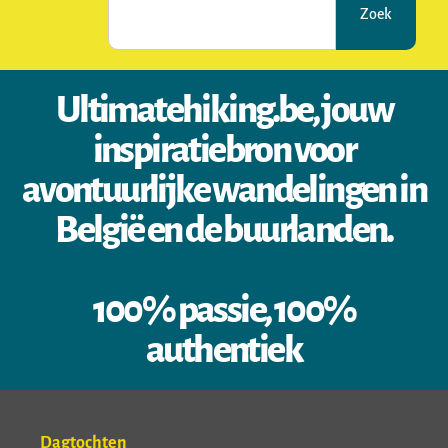
Zoek
Ultimatehiking.be, jouw
inspiratiebron voor
avontuurlijke wandelingen in
België en de buurlanden.
100% passie, 100%
authentiek
Dagtochten