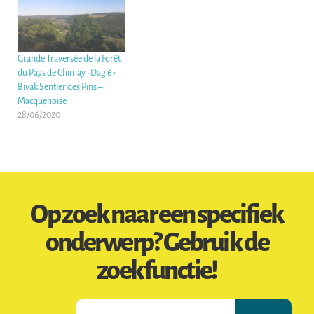
Grande Traversée de la Forêt
du Pays de Chimay • Dag 6 •
Bivak Sentier des Pins –
Macquenoise
28/06/2020
Op zoek naar een specifiek
onderwerp? Gebruik de
zoekfunctie!