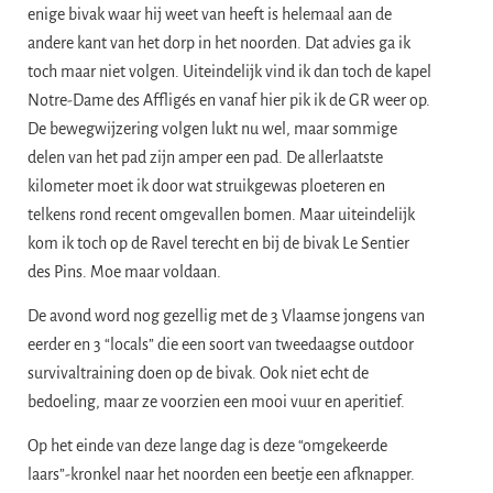
enige bivak waar hij weet van heeft is helemaal aan de
andere kant van het dorp in het noorden. Dat advies ga ik
toch maar niet volgen. Uiteindelijk vind ik dan toch de kapel
Notre-Dame des Affligés en vanaf hier pik ik de GR weer op.
De bewegwijzering volgen lukt nu wel, maar sommige
delen van het pad zijn amper een pad. De allerlaatste
kilometer moet ik door wat struikgewas ploeteren en
telkens rond recent omgevallen bomen. Maar uiteindelijk
kom ik toch op de Ravel terecht en bij de bivak Le Sentier
des Pins. Moe maar voldaan.
De avond word nog gezellig met de 3 Vlaamse jongens van
eerder en 3 “locals” die een soort van tweedaagse outdoor
survivaltraining doen op de bivak. Ook niet echt de
bedoeling, maar ze voorzien een mooi vuur en aperitief.
Op het einde van deze lange dag is deze “omgekeerde
laars”-kronkel naar het noorden een beetje een afknapper.