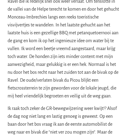
Ravel die ik redelijk snel ook weer verlaat. Om tenslotte in
de vallei van de Helpe terecht te komen en door het gehucht
Monceau-Imbrechies langs een reeks toeristische
visvijvertjes te wandelen. In het laatste gehucht aan het
laatste huis is een gezellige BBQ met petanquetoernooi aan
de gang en kom ik op het ingenieuze idee om water bij te
vullen. Ik word een beetje vreemd aangestaard, maar krijg
toch water. De honden zijn iets minder content met mijn
aanwezigheid, maar gelukkig is er een hek. Normaal is het
nu door het bos recht naar het zuiden tot aan de bivak op de
Ravel. De oude/verlaten bivak du Picou blijkt een
fietscrossterrein te zijn geworden voor de lokale jeugd, die
mij heel vriendelijk begroeten en veilig uit de weg gaan.
Ik raak toch zeker de GR-bewegwijzering weer kwijt!? Alsof
de dag nog niet lang en lastig genoeg is geweest. Op een
baan door het bos vraag ik aan de eerste automobilist de
weg naar en bivak die “niet ver zou mogen zijn”. Maar de