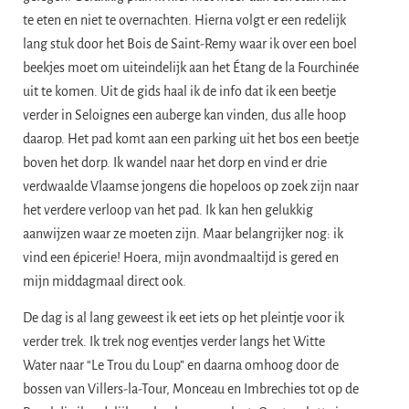
te eten en niet te overnachten. Hierna volgt er een redelijk
lang stuk door het Bois de Saint-Remy waar ik over een boel
beekjes moet om uiteindelijk aan het Étang de la Fourchinée
uit te komen. Uit de gids haal ik de info dat ik een beetje
verder in Seloignes een auberge kan vinden, dus alle hoop
daarop. Het pad komt aan een parking uit het bos een beetje
boven het dorp. Ik wandel naar het dorp en vind er drie
verdwaalde Vlaamse jongens die hopeloos op zoek zijn naar
het verdere verloop van het pad. Ik kan hen gelukkig
aanwijzen waar ze moeten zijn. Maar belangrijker nog: ik
vind een épicerie! Hoera, mijn avondmaaltijd is gered en
mijn middagmaal direct ook.
De dag is al lang geweest ik eet iets op het pleintje voor ik
verder trek. Ik trek nog eventjes verder langs het Witte
Water naar “Le Trou du Loup” en daarna omhoog door de
bossen van Villers-la-Tour, Monceau en Imbrechies tot op de