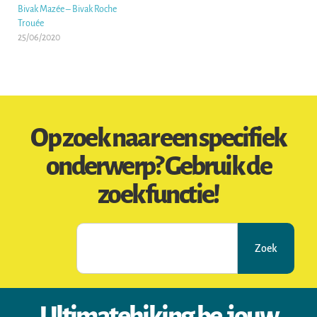
Bivak Mazée – Bivak Roche
Trouée
25/06/2020
Op zoek naar een specifiek
onderwerp? Gebruik de
zoekfunctie!
Zoek
Ultimatehiking.be, jouw