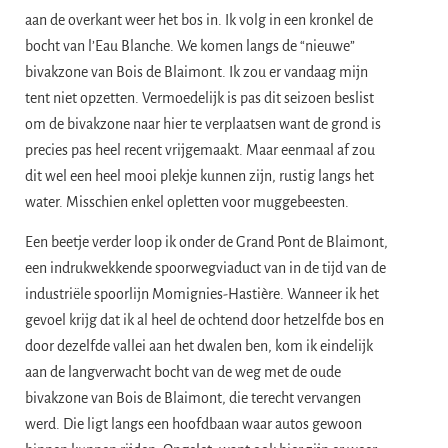
aan de overkant weer het bos in. Ik volg in een kronkel de
bocht van l’Eau Blanche. We komen langs de “nieuwe”
bivakzone van Bois de Blaimont. Ik zou er vandaag mijn
tent niet opzetten. Vermoedelijk is pas dit seizoen beslist
om de bivakzone naar hier te verplaatsen want de grond is
precies pas heel recent vrijgemaakt. Maar eenmaal af zou
dit wel een heel mooi plekje kunnen zijn, rustig langs het
water. Misschien enkel opletten voor muggebeesten.
Een beetje verder loop ik onder de Grand Pont de Blaimont,
een indrukwekkende spoorwegviaduct van in de tijd van de
industriële spoorlijn Momignies-Hastière. Wanneer ik het
gevoel krijg dat ik al heel de ochtend door hetzelfde bos en
door dezelfde vallei aan het dwalen ben, kom ik eindelijk
aan de langverwacht bocht van de weg met de oude
bivakzone van Bois de Blaimont, die terecht vervangen
werd. Die ligt langs een hoofdbaan waar autos gewoon