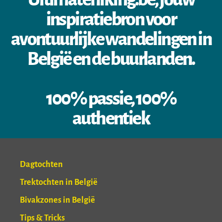
inspiratiebron voor
avontuurlijke wandelingen in
België en de buurlanden.
100% passie, 100%
authentiek
Dagtochten
Trektochten in België
Bivakzones in België
Tips & Tricks