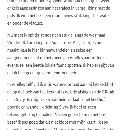
binnen kunnen rijden. Opgelet, want ook hier zijn er weer
enkele aanpassingen aan het traject in vergelijking met de
gids. Ik vind het best een mooi nieuw stuk langs het water
en onder de viaduct.
Nu moet ik spijtig genoeg een stukje langs de weg naar
Virelles. Ik kom langs de Aquascope. Als je er tijd voor
maakt, kan je hier binnenwandelen en zeker een
aangenamer zicht op het meer van Virelles aantreffen en
eventueel een beetje lokale fauna spotten. Ik heb er spijt van
dat ik hier geen tijd voor genomen heb.
In Virelles zelf vul ik mijn watervoorraad aan bij het kerkhof
en op de hoek van het kerkhof is ook de afslag van de GR-tak
naar Sivry. In mijn verstrooidheid verlaat ik het kerkhof
poortje en wandel ik richting Sivry. Ik hoef er geen
tekeningetje bij te maken. Na een goeie 2 km in het bos
besef ik pas goed dat dit niet klopt met mijn kaart. Ik zou
eigenlijk op de Ravel naar Chimay moeten uitkomen. Op de