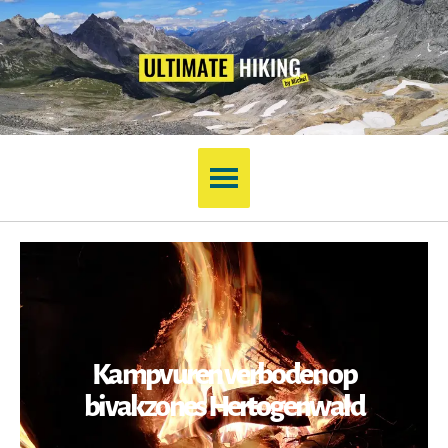
Kampvuren verboden op
bivakzones Hertogenwald