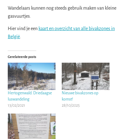
Wandelaars kunnen nog steeds gebruik maken van kleine
gasvuurtjes.
Hier vind je een
kaart en overzicht van alle bivakzones in
België
.
Gerelateerde posts
Hertogenwald: Driedaagse
Nieuwe bivakzones op
luswandeling
komst!
13/02/2021
28/10/2025