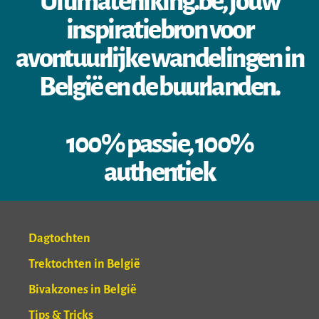
Ultimatehiking.be, jouw
inspiratiebron voor
avontuurlijke wandelingen in
België en de buurlanden.
100% passie, 100%
authentiek
Dagtochten
Trektochten in België
Bivakzones in België
Tips & Tricks