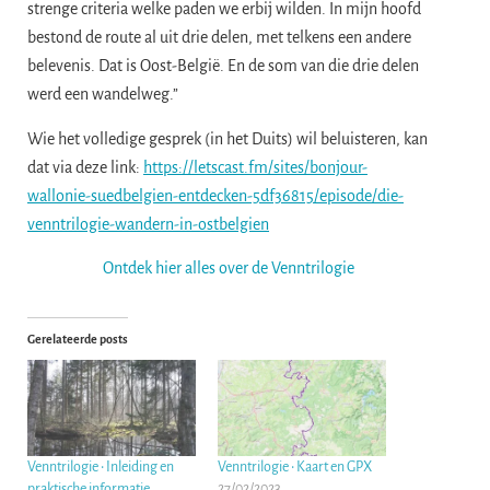
strenge criteria welke paden we erbij wilden. In mijn hoofd
bestond de route al uit drie delen, met telkens een andere
belevenis. Dat is Oost-België. En de som van die drie delen
werd een wandelweg.”
Wie het volledige gesprek (in het Duits) wil beluisteren, kan
dat via deze link:
https://letscast.fm/sites/bonjour-
wallonie-suedbelgien-entdecken-5df36815/episode/die-
venntrilogie-wandern-in-ostbelgien
Ontdek hier alles over de Venntrilogie
Gerelateerde posts
Venntrilogie • Inleiding en
Venntrilogie • Kaart en GPX
praktische informatie
27/02/2023