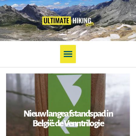
Nieuw langeafstandspad in
België: de Venntrilogie