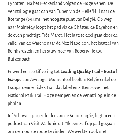
Eynatten. Na het Heckenland volgen de Hoge Venen. De
Venntrilogie gaat dan van Eupen via de Helle/Hill naar de
Botrange (694m), het hoogste punt van België. Op weg
naar Malmédy loopt het pad via de Ghâster, de Bayehon en
de even prachtige Trôs Maret. Het laatste deel gaat door de
vallei van de Warche naar de Nez Napoleon, het kasteel van
Reinhardstein en het stuwmeer van Robertville tot
Bütgenbach.
Er werd een certificering tot
Leading Quality Trail – Best of
Europe
aangevraagd. Momenteel heeft in België enkel de
Escapardenne Eislek Trail dat label en zitten zowel het
National Park Trail Hoge Kempen en de Venntrilogie in de
pijplijn.
Jef Schuwer, projectleider van de Venntrilogie, legt in een
podcast van Visit Wallonie uit: “Ik ben zelf op pad gegaan
om de mooiste route te vinden. We werkten ook met