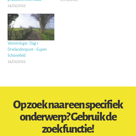
24/02/2023
Venntrilogie • Dag 1 •
Drielandenpunt – Eupen
Schönefeld
24/02/2023
Op zoek naar een specifiek
onderwerp? Gebruik de
zoekfunctie!