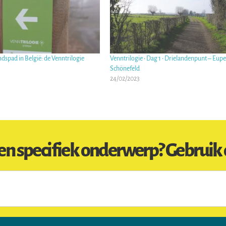
dspad in België: de Venntrilogie
Venntrilogie • Dag 1 • Drielandenpunt – Eup
Schönefeld
24/02/2023
en specifiek onderwerp? Gebruik 