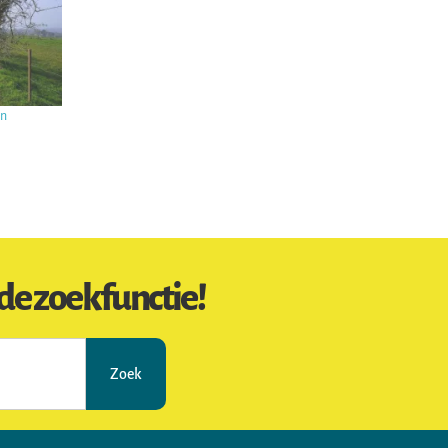
en
de zoekfunctie!
Zoek