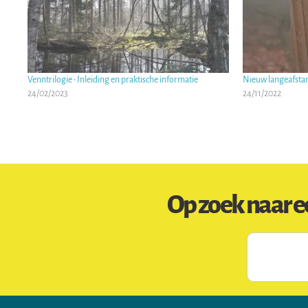
Venntrilogie • Inleiding en praktische informatie
Nieuw langeafstan
24/02/2023
24/11/2022
Op zoek naar e