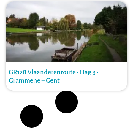
GR128 Vlaanderenroute • Dag 3 •
Grammene – Gent