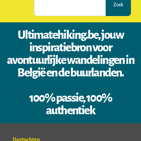
Zoek
Ultimatehiking.be, jouw
inspiratiebron voor
avontuurlijke wandelingen in
België en de buurlanden.
100% passie, 100%
authentiek
Dagtochten