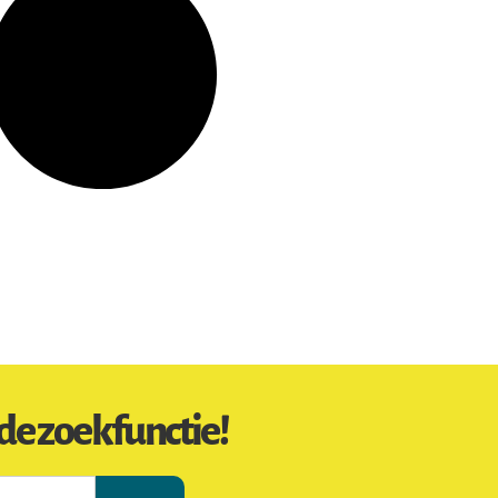
de zoekfunctie!