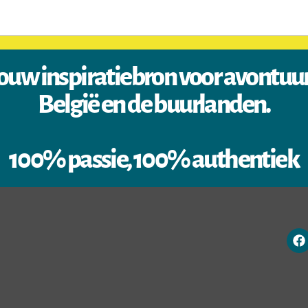
ouw inspiratiebron voor avontuu
België en de buurlanden.
100% passie, 100% authentiek